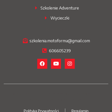
Szkolenie Adventure
Wycieczki
Kontakt
szkolenia.motoforma@gmail.com
606605239
© COPYRIGHT 2023 WWW.MOTOFORMA.PL |
STWORZONE W RAMACH ATWI.PL
Polityka Prywatności
Regulamin