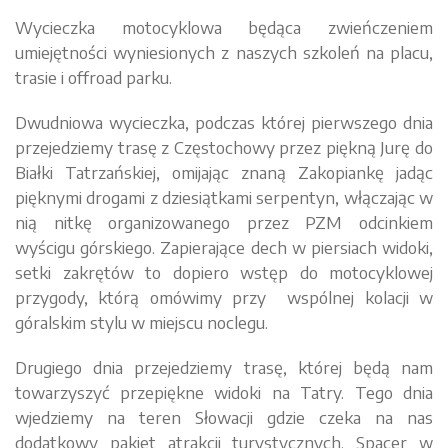
Wycieczka motocyklowa będąca zwieńczeniem
umiejętności wyniesionych z naszych szkoleń na placu,
trasie i offroad parku.
Dwudniowa wycieczka, podczas której pierwszego dnia
przejedziemy trasę z Częstochowy przez piękną Jurę do
Białki Tatrzańskiej, omijając znaną Zakopiankę
jadąc
pięknymi drogami z dziesiątkami serpentyn, włączając w
nią nitkę organizowanego przez PZM
odcinkiem
wyścigu górskiego.
Zapierające dech w piersiach
widoki,
setki
zakrętów to dopiero wstęp do motocyklowej
przygody, którą omówimy przy wspólnej kolacji w
góralskim stylu w miejscu noclegu.
Drugiego dnia przejedziemy
trasę
, której będą nam
towarzyszyć przepiękne widoki na Tatry. Tego dnia
wjedziemy na teren Słowacji gdzie czeka na nas
dodatkowy pakiet atrakcji turystycznych. Spacer w